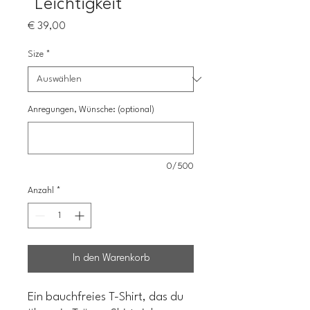
"Leichtigkeit"
Preis
€ 39,00
Size
*
Anregungen, Wünsche: (optional)
0/500
Anzahl
*
In den Warenkorb
Ein bauchfreies T-Shirt, das du