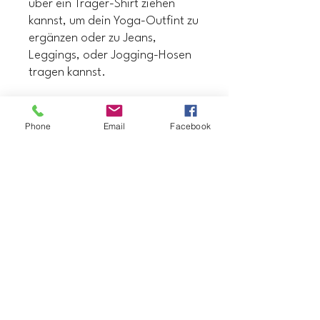
über ein Träger-Shirt ziehen
kannst, um dein Yoga-Outfint zu
ergänzen oder zu Jeans,
Leggings, oder Jogging-Hosen
tragen kannst.
Stoffzusammensetzung in der
EU: 96 % Polyester, 4 %
Phone
Email
Facebook
Elastan
Reguläre Passform
Das Gewebe ist nach OEKO-
TEX 100 Standard zertifiziert
Datenschutzerklärung
Barrierefreiheitserklärung