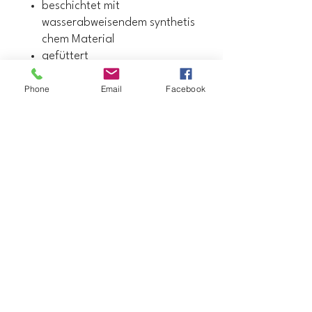
beschichtet mit
wasserabweisendem synthetis
chem Material
gefüttert
2 Innentaschen
Phone
Email
Facebook
die Farbe der Träger kann
gewählt werden
40cm x 35cm x 8cm
Datenschutzerklärung
Barrierefreiheitserklärung
Versandrichtlinie
Allgemeine Geschäftsbedingungen
Rückerstattungsrichtlinie