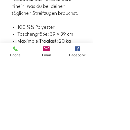
hinein, was du bei deinen
täglichen Streifzügen brauchst.
100 %% Polyester
Taschengröße: 39 × 39 cm
Maximale Traglast: 20 kg
Doppelgriffe aus 100 %
Phone
Email
Facebook
natürlichem Baumwoll-
Bulldenim
Grifflänge 67 cm
Das Gewebe ist nach OEKO-
TEX 100 Standard zertifiziert
Datenschutzerklärung
Barrierefreiheitserklärung