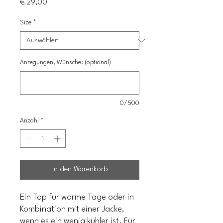
Preis
€ 29,00
Size
*
Anregungen, Wünsche: (optional)
0/500
Anzahl
*
In den Warenkorb
Ein Top für warme Tage oder in
Kombination mit einer Jacke,
wenn es ein wenig kühler ist. Für