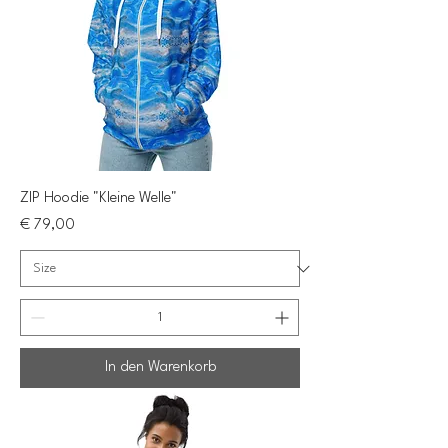
ZIP Hoodie "Kleine Welle"
Preis
€ 79,00
In den Warenkorb