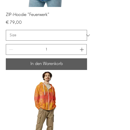
ZIP-Hoodie "Feuerwerk"
Preis
€ 79,00
In den Warenkorb