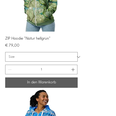
ZIP Hoodie "Natur hellgrün"
Preis
€ 79,00
In den Warenkorb