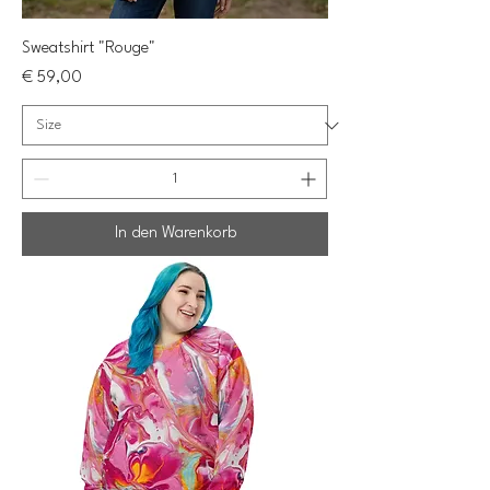
Sweatshirt "Rouge"
Preis
€ 59,00
In den Warenkorb