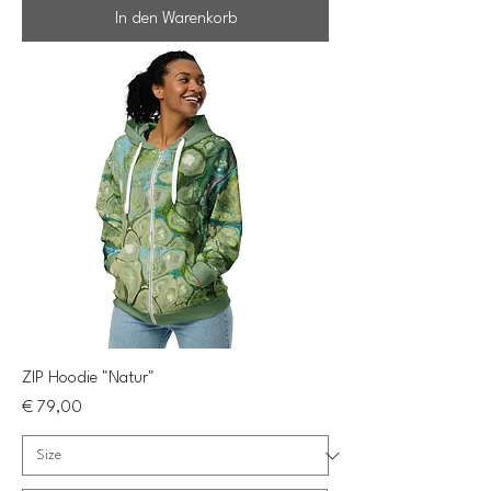
In den Warenkorb
ZIP Hoodie "Natur"
Preis
€ 79,00