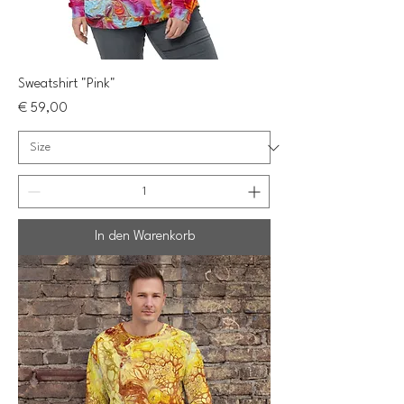
Sweatshirt "Pink"
Preis
€ 59,00
In den Warenkorb