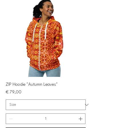
ZIP Hoodie "Autumn Leaves"
Preis
€ 79,00