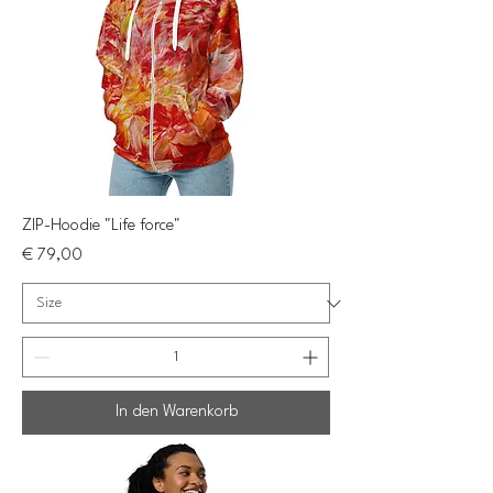
ZIP-Hoodie "Life force"
Preis
€ 79,00
In den Warenkorb