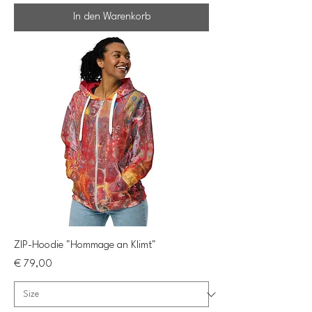
In den Warenkorb
ZIP-Hoodie "Hommage an Klimt"
Preis
€ 79,00