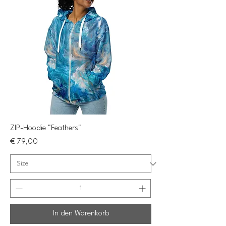
ZIP-Hoodie "Feathers"
Preis
€ 79,00
In den Warenkorb