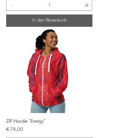
In den Warenkorb
ZIP Hoodie "Energy"
Preis
€ 79,00