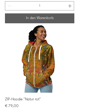
In den Warenkorb
ZIP-Hoodie "Natur rot"
Preis
€ 79,00