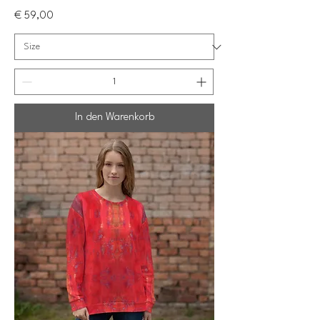
Preis
€ 59,00
In den Warenkorb