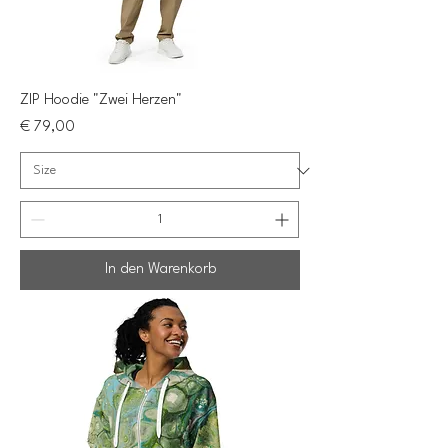
ZIP Hoodie "Zwei Herzen"
Preis
€ 79,00
In den Warenkorb