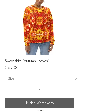
Sweatshirt "Autumn Leaves"
Preis
€ 59,00
In den Warenkorb